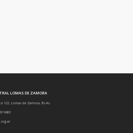
NTRAL LOMAS DE ZAMORA
ce 122, Lomas de Zamora, Bs As.
89 9683
.org.ar