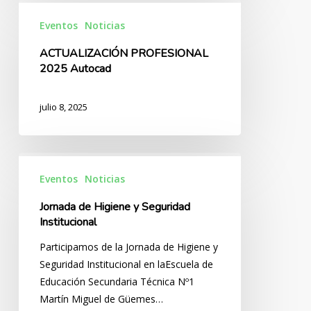
ACTUALIZACIÓN
PROFESIONAL
Eventos
Noticias
2025
ACTUALIZACIÓN PROFESIONAL
Autocad
2025 Autocad
julio 8, 2025
Jornada
de
Eventos
Noticias
Higiene
Jornada de Higiene y Seguridad
y
Institucional
Seguridad
Participamos de la Jornada de Higiene y
Institucional
Seguridad Institucional en laEscuela de
Educación Secundaria Técnica Nº1
Martín Miguel de Güemes…