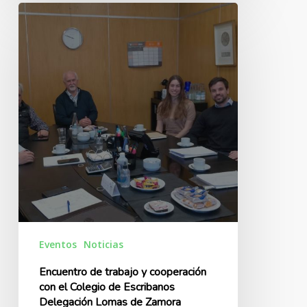
Encuentro
de
trabajo
y
cooperación
con
el
Colegio
de
Escribanos
Delegación
Lomas
de
Zamora
Eventos
Noticias
Encuentro de trabajo y cooperación
con el Colegio de Escribanos
Delegación Lomas de Zamora