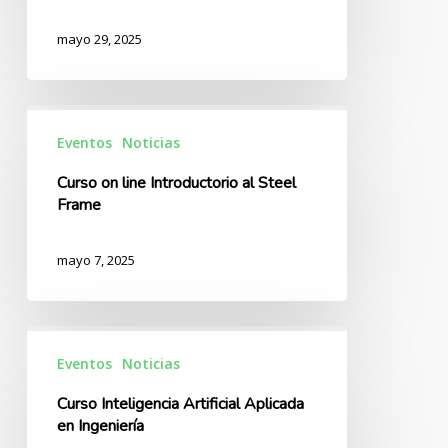
mayo 29, 2025
Curso
on
Eventos
Noticias
line
Curso on line Introductorio al Steel
Introductorio
Frame
al
Steel
mayo 7, 2025
Frame
Curso
Inteligencia
Eventos
Noticias
Artificial
Curso Inteligencia Artificial Aplicada
Aplicada
en Ingeniería
en