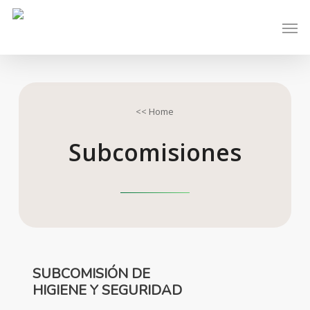
Skip
Men
to
main
content
<< Home
Subcomisiones
SUBCOMISIÓN DE
HIGIENE Y SEGURIDAD