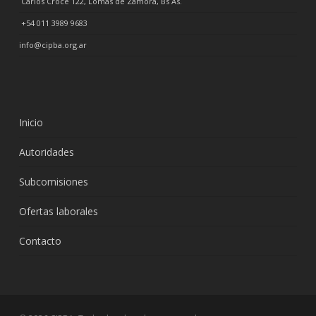
Carlos Croce 122, Lomas de Zamora, Bs As.
+54 011 3989 9683
info@cipba.org.ar
Inicio
Autoridades
Subcomisiones
Ofertas laborales
Contacto