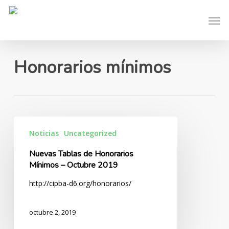
Skip
Men
to
main
content
Honorarios mínimos
Nuevas
Noticias
Uncategorized
Tablas
de
Nuevas Tablas de Honorarios
Honorarios
Mínimos – Octubre 2019
Mínimos
http://cipba-d6.org/honorarios/
–
Octubre
2019
octubre 2, 2019