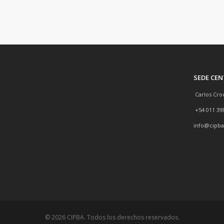
SEDE CE
Carlos Cro
+54 011 39
info@cipba
© 2026 CIPBA. Todos los derechos reservados.