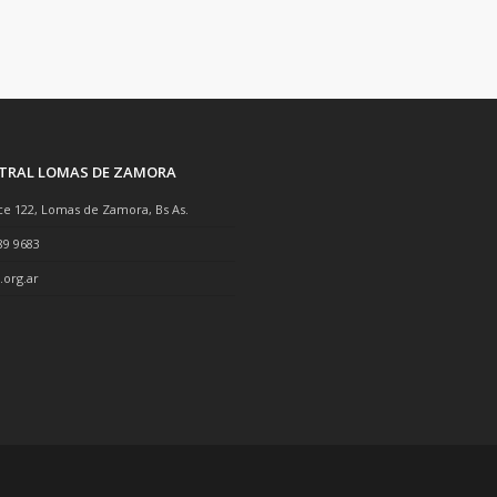
NTRAL LOMAS DE ZAMORA
ce 122, Lomas de Zamora, Bs As.
89 9683
.org.ar