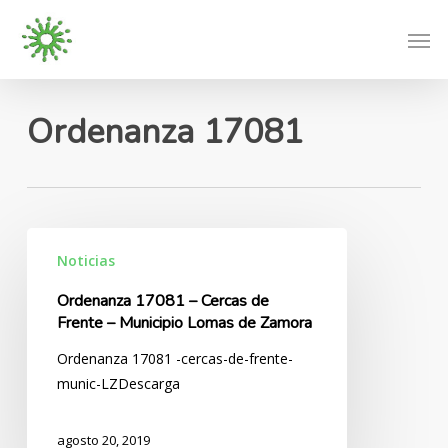
Skip
Men
to
main
content
Ordenanza 17081
Ordenanza
Noticias
17081
–
Ordenanza 17081 – Cercas de
Cercas
Frente – Municipio Lomas de Zamora
de
Ordenanza 17081 -cercas-de-frente-
Frente
munic-LZDescarga
–
Municipio
Lomas
agosto 20, 2019