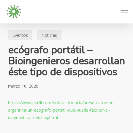
Skip
Men
to
main
content
Eventos
Noticias
ecógrafo portátil –
Bioingenieros desarrollan
éste tipo de dispositivos
marzo 10, 2020
https://www.perfil.com/noticias/ciencia/presentaron-en-
argentina-un-ecografo-portatil-que-puede-facilitar-el-
diagnostico-medico.phtml