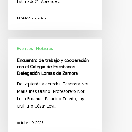
Estimado@ Aprende…
febrero 26, 2026
Encuentro
de
Eventos
Noticias
trabajo
Encuentro de trabajo y cooperación
y
con el Colegio de Escribanos
cooperación
Delegación Lomas de Zamora
con
De izquierda a derecha: Tesorera Not.
el
María Inés Ursino, Protesorero Not.
Colegio
Luca Emanuel Paladino Toledo, Ing.
de
Civil Julio César Levi…
Escribanos
Delegación
Lomas
octubre 9, 2025
de