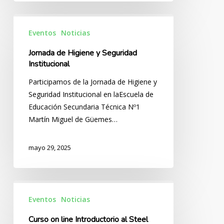
Jornada
de
Eventos
Noticias
Higiene
Jornada de Higiene y Seguridad
y
Institucional
Seguridad
Participamos de la Jornada de Higiene y
Institucional
Seguridad Institucional en laEscuela de
Educación Secundaria Técnica Nº1
Martín Miguel de Güemes…
mayo 29, 2025
Curso
on
Eventos
Noticias
line
Curso on line Introductorio al Steel
Introductorio