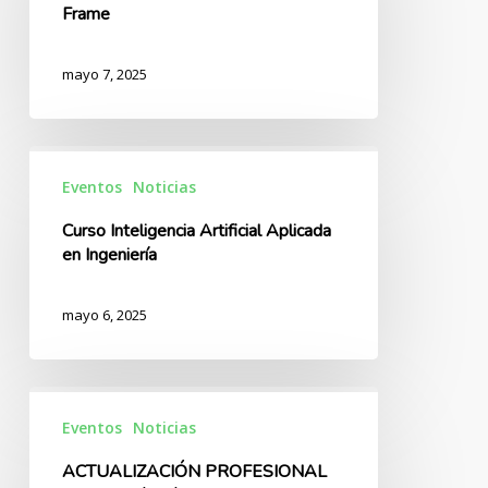
Frame
al
Steel
mayo 7, 2025
Frame
Curso
Inteligencia
Eventos
Noticias
Artificial
Curso Inteligencia Artificial Aplicada
Aplicada
en Ingeniería
en
Ingeniería
mayo 6, 2025
ACTUALIZACIÓN
PROFESIONAL
Eventos
Noticias
2025
ACTUALIZACIÓN PROFESIONAL
Inglés