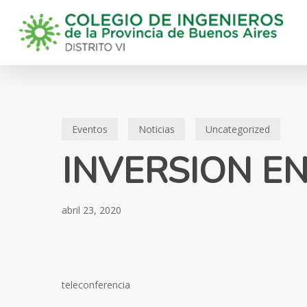
Skip
to
main
content
Eventos
Noticias
Uncategorized
INVERSION E
abril 23, 2020
teleconferencia