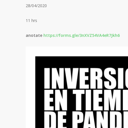
28/04/2020
11 hrs
anotate
https://forms.gle/3nXVZ54VA4eR7Jkh6