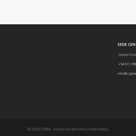
SEDE CE
Carlos Cro
+54 011 39
info@cipba
© 2026 CIPBA. Todos los derechos reservados.