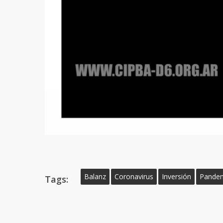
Balanz
Coronavirus
Inversión
Pande
Tags: