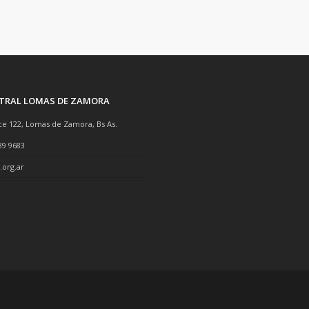
NTRAL LOMAS DE ZAMORA
ce 122, Lomas de Zamora, Bs As.
89 9683
.org.ar