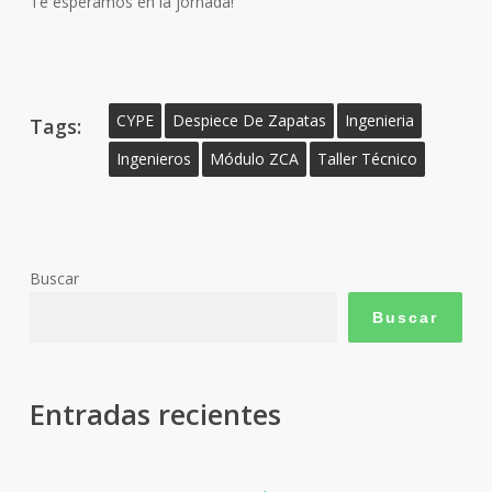
Te esperamos en la jornada!
CYPE
Despiece De Zapatas
Ingenieria
Tags:
Ingenieros
Módulo ZCA
Taller Técnico
Buscar
Buscar
Entradas recientes