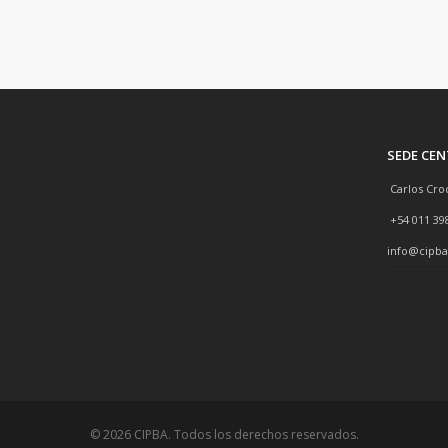
SEDE CE
Carlos Cro
+54 011 39
info@cipba
© 2026 CIPBA. Todos los derechos reservados.