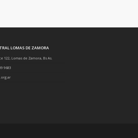
NTRAL LOMAS DE ZAMORA
ce 122, Lomas de Zamora, Bs As.
89 9683
.org.ar