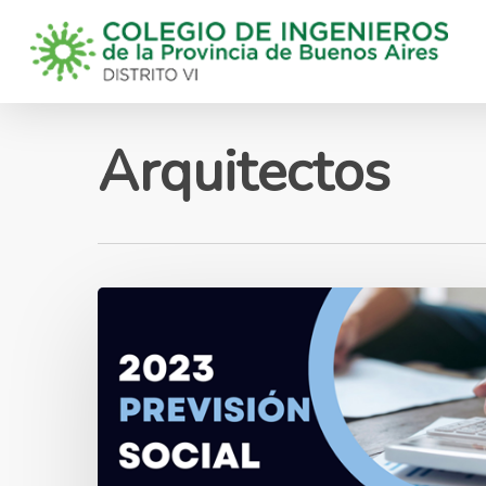
Skip
to
main
content
Arquitectos
Charla
Previsión
Social