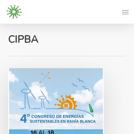
Skip
Men
to
main
content
CIPBA
4°
Congreso
de
Energías
Sustentables
–
Bahía
Blanca