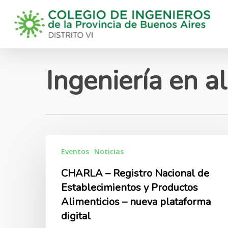
Skip
to
main
content
Ingeniería en a
CHARLA
Eventos
Noticias
–
Registro
CHARLA – Registro Nacional de
Nacional
Establecimientos y Productos
de
Alimenticios – nueva plataforma
Establecimientos
digital
y