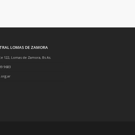
NTRAL LOMAS DE ZAMORA
ce 122, Lomas de Zamora, Bs As.
89 9683
.org.ar