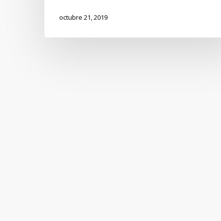
Productos
Alimenticios
octubre 21, 2019
–
nueva
plataforma
digital