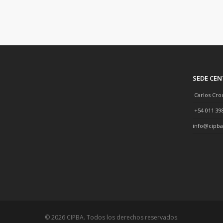
SEDE CE
Carlos Cro
+54 011 39
info@cipba
© 2026 CIPBA. Todos los derechos reservados.