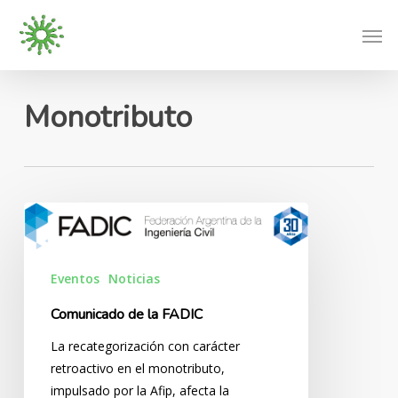
Skip
Men
to
main
content
Monotributo
Comunicado
de
la
Eventos
Noticias
FADIC
Comunicado de la FADIC
La recategorización con carácter
retroactivo en el monotributo,
impulsado por la Afip, afecta la