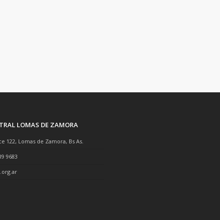
NTRAL LOMAS DE ZAMORA
ce 122, Lomas de Zamora, Bs As.
89 9683
.org.ar