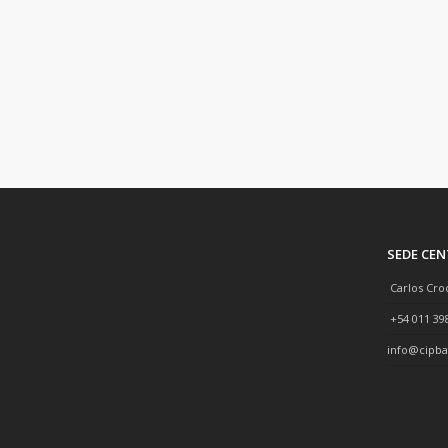
4° Congreso de Energías
Sustentables – Bahía Blanca
enero 27, 2023
SEDE CE
Carlos Cro
+54 011 39
info@cipba